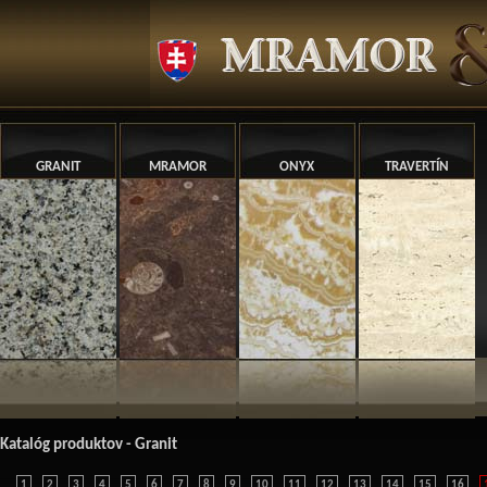
GRANIT
MRAMOR
ONYX
TRAVERTÍN
Katalóg produktov - Granit
1
2
3
4
5
6
7
8
9
10
11
12
13
14
15
16