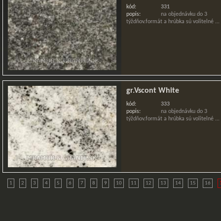
kód:
331
popis:
na objednávku do 3
týždňov.formát a hrúbka sú volitelné ...
gr.Vscont White
kód:
333
popis:
na objednávku do 3
týždňov.formát a hrúbka sú volitelné ...
1
2
3
4
5
6
7
8
9
10
11
12
13
14
15
16