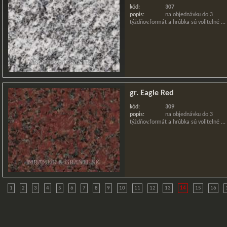
kód:
307
popis:
na objednávku do 3
týždňov.formát a hrúbka sú volitelné ...
gr. Eagle Red
kód:
309
popis:
na objednávku do 3
týždňov.formát a hrúbka sú volitelné ...
1
2
3
4
5
6
7
8
9
10
11
12
13
14
15
16