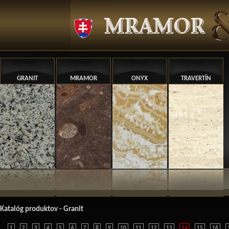
GRANIT
MRAMOR
ONYX
TRAVERTÍN
Katalóg produktov - Granit
1
2
3
4
5
6
7
8
9
10
11
12
13
14
15
16